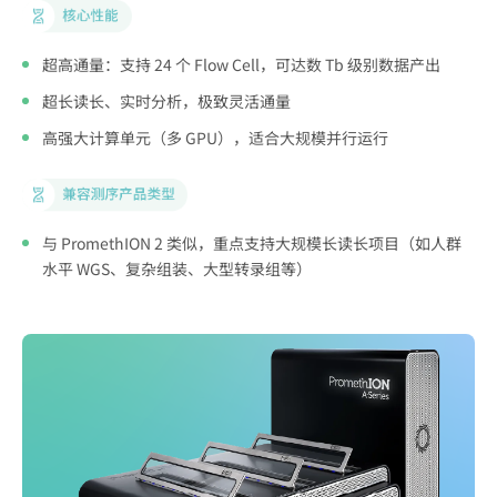
超高通量：支持 24 个 Flow Cell，可达数 Tb 级别数据产出
超长读长、实时分析，极致灵活通量
高强大计算单元（多 GPU），适合大规模并行运行
输出
增
与 PromethION 2 类似，重点支持大规模长读长项目（如人群
水平 WGS、复杂组装、大型转录组等）
组组
多