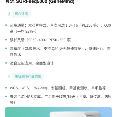
真迈 SURFseq5000 (GeneMind)
华
8-
超高通量：双芯片模式，单次可达 1.3+ Tb（PE150 等），Q30
动
高（平均 92%+）
读长灵活（SE50–400、PE50–300 等）
槽
高精度（CMS 技术，支持 Q50 级无偏倚数据）、快速运行、高
性价比
00
适合全能应用，桌面型设计
 约
 平
WGS、WES、RNA-seq、宏基因组、甲基化测序、单细胞等
兼容主流 NGS 文库，广泛用于临床/科研（肿瘤、遗传病、病原
等）
 个