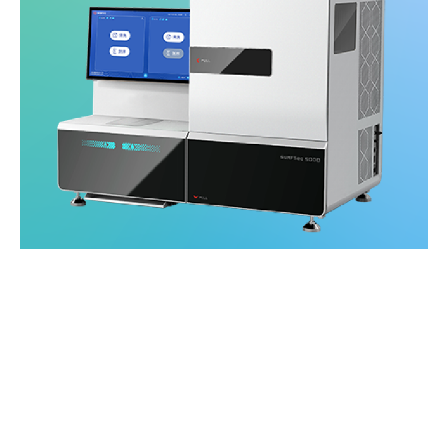
，适
q、