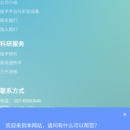
公司介绍
技术平台与实验设备
联系我们
加入我们
科研服务
组学研究
表观遗传学
三代测序
联系方式
电话：
027-65563640
邮箱：
medical@seqmed.cn
×
地址：
武汉市江夏区东湖新技
术开发区高新六路99号南山·光
欢迎来到本网站，请问有什么可以帮您？
谷自贸港D2栋