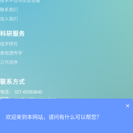
技术平台与实验设备
联系我们
加入我们
科研服务
组学研究
表观遗传学
三代测序
联系方式
电话：
027-65563640
邮箱：
medical@seqmed.cn
×
地址：
武汉市江夏区东湖新技
术开发区高新六路99号南山·光
欢迎来到本网站，请问有什么可以帮您？
谷自贸港D2栋