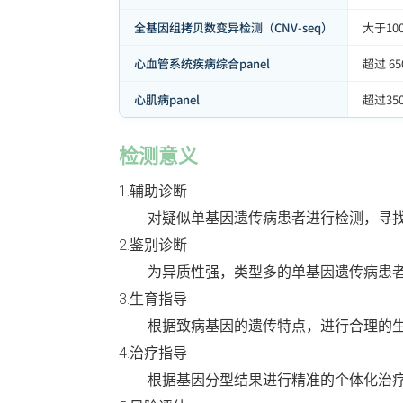
全基因组拷贝数变异检测（CNV-seq）
大于1
心血管系统疾病综合panel
超过 
心肌病panel
超过3
检测意义
1.辅助诊断
对疑似单基因遗传病患者进行检测，寻
2.鉴别诊断
为异质性强，类型多的单基因遗传病患
3.生育指导
根据致病基因的遗传特点，进行合理的
4.治疗指导
根据基因分型结果进行精准的个体化治