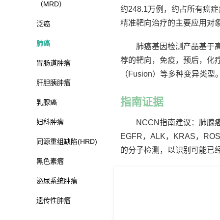
（MRD）
约248.1万例，约占所有癌症
精准靶向治疗的主要应用对
泛癌
肺癌
肺癌基因检测产品基于高
荐的靶向，免疫，预后，化疗相关
胃肠道肿瘤
（Fusion）等多种变异类型
肝胆胰肿瘤
指南证据
乳腺癌
妇科肿瘤
NCCN指南建议：肺腺
EGFR，ALK，KRAS，RO
同源重组缺陷(HRD)
的分子检测，以识别可能已
黑色素瘤
泌尿系统肿瘤
遗传性肿瘤