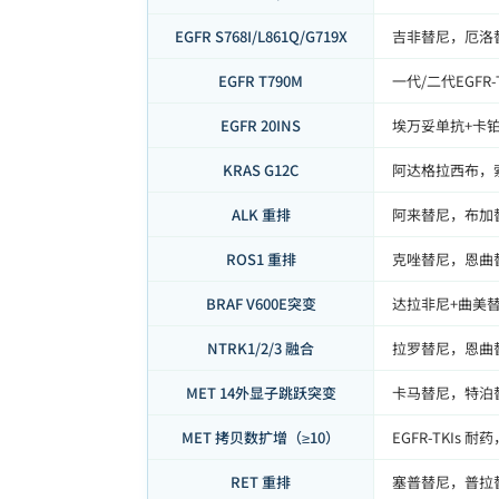
EGFR S768I/L861Q/G719X
吉非替尼，厄洛
EGFR T790M
一代/二代EGF
EGFR 20INS
埃万妥单抗+卡铂
KRAS G12C
阿达格拉西布，
ALK 重排
阿来替尼，布加
ROS1 重排
克唑替尼，恩曲
BRAF V600E突变
达拉非尼+曲美
NTRK1/2/3 融合
拉罗替尼，恩曲
MET 14外显子跳跃突变
卡马替尼，特泊
MET 拷贝数扩增（≥10）
EGFR-TKI
RET 重排
塞普替尼，普拉